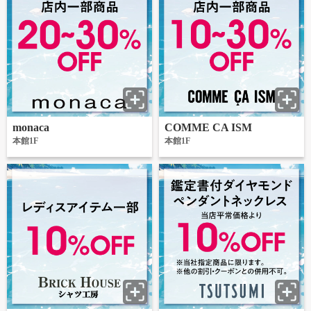
monaca
COMME CA ISM
本館1F
本館1F