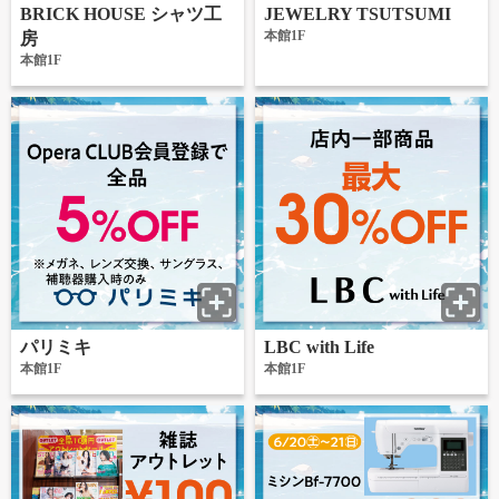
BRICK HOUSE シャツ工
JEWELRY TSUTSUMI
本館1F
房
本館1F
パリミキ
LBC with Life
本館1F
本館1F