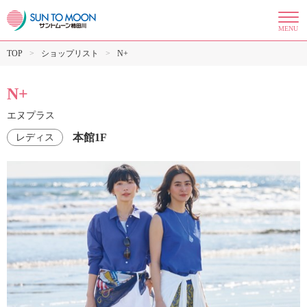
MENU
TOP
ショップリスト
N+
N+
エヌプラス
本館1F
レディス