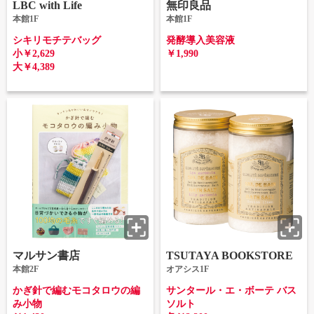
LBC with Life
無印良品
本館1F
本館1F
シキリモチテバッグ
発酵導入美容液
小￥2,629
￥1,990
大￥4,389
マルサン書店
TSUTAYA BOOKSTORE
本館2F
オアシス1F
かぎ針で編むモコタロウの編
サンタール・エ・ボーテ バス
み小物
ソルト