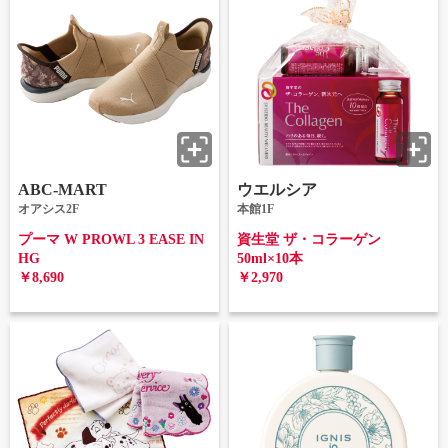
ABC-MART
ウエルシア
オアシス2F
本館1F
プーマ W PROWL 3 EASE IN
資生堂 ザ・コラーゲン
HG
50ml×10本
￥8,690
￥2,970