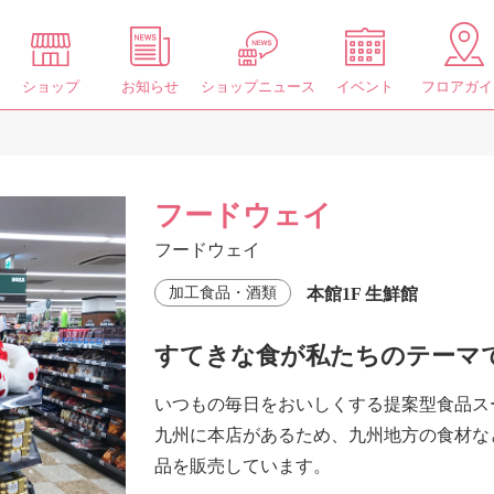
ショップ
お知らせ
ショップニュース
イベント
フロアガイ
フードウェイ
フードウェイ
本館1F 生鮮館
加工食品・酒類
すてきな食が私たちのテーマ
いつもの毎日をおいしくする提案型食品ス
九州に本店があるため、九州地方の食材な
品を販売しています。